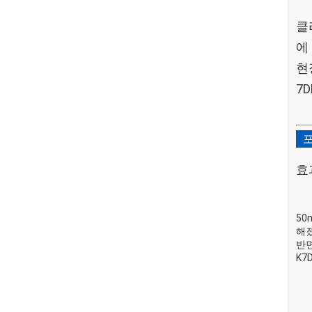
클
에
현
7
효
50
해
반면
K7