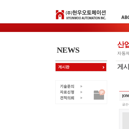
산
NEWS
자동제어
게
게시판
[OM
글쓴